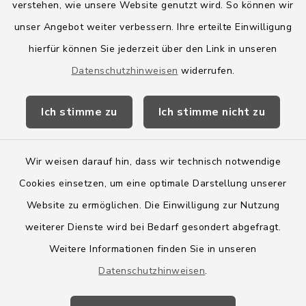
verstehen, wie unsere Website genutzt wird. So können wir
Amt Boostedt-Rickling
unser Angebot weiter verbessern. Ihre erteilte Einwilligung
hierfür können Sie jederzeit über den Link in unseren
Amtsbroschüre
Datenschutzhinweisen
widerrufen.
Kreis Segeberg
Ich stimme zu
Ich stimme nicht zu
Wege-Zweckverband
Wir weisen darauf hin, dass wir technisch notwendige
Cookies einsetzen, um eine optimale Darstellung unserer
Website zu ermöglichen. Die Einwilligung zur Nutzung
Kontakt
weiterer Dienste wird bei Bedarf gesondert abgefragt.
Weitere Informationen finden Sie in unseren
Barrierefreiheit
Datenschutzhinweisen
.
Datenschutz