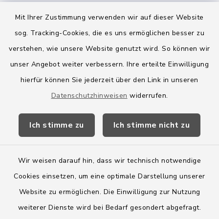
Mit Ihrer Zustimmung verwenden wir auf dieser Website
sog. Tracking-Cookies, die es uns ermöglichen besser zu
Quicklinks
verstehen, wie unsere Website genutzt wird. So können wir
Amt Boostedt-Rickling
unser Angebot weiter verbessern. Ihre erteilte Einwilligung
hierfür können Sie jederzeit über den Link in unseren
Amtsbroschüre
Datenschutzhinweisen
widerrufen.
Kreis Segeberg
Ich stimme zu
Ich stimme nicht zu
Wege-Zweckverband
Wir weisen darauf hin, dass wir technisch notwendige
Cookies einsetzen, um eine optimale Darstellung unserer
Website zu ermöglichen. Die Einwilligung zur Nutzung
Kontakt
weiterer Dienste wird bei Bedarf gesondert abgefragt.