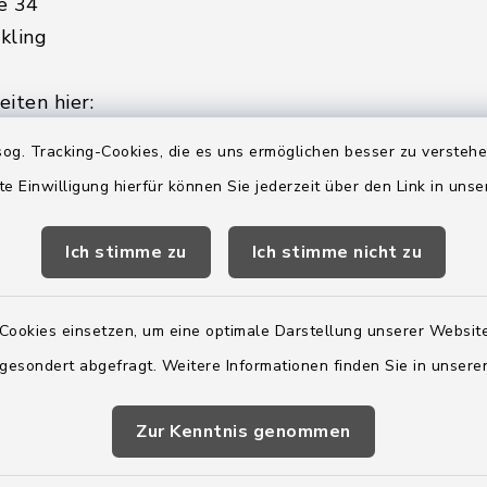
e 34
kling
iten hier:
ienstag, Donnerstag,
og. Tracking-Cookies, die es uns ermöglichen besser zu versteh
te Einwilligung hierfür können Sie jederzeit über den Link in uns
2:00 Uhr
Ich stimme zu
Ich stimme nicht zu
ätzlich am Donnerstag:
8:00 Uhr
Cookies einsetzen, um eine optimale Darstellung unserer Website
 179-0
 gesondert abgefragt. Weitere Informationen finden Sie in unser
 - 179-44
amt-boostedt-
Zur Kenntnis genommen
e