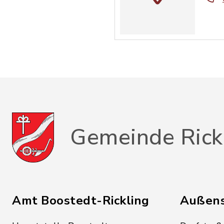
Gemeinde Rick
Amt Boostedt-Rickling
Außens