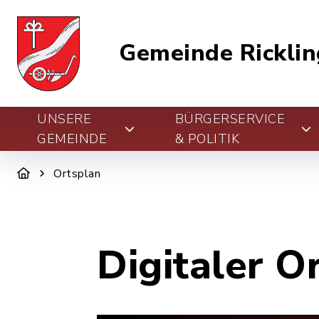
Gemeinde Ricklin
UNSERE
BÜRGERSERVICE
GEMEINDE
& POLITIK
Ortsplan
Digitaler O