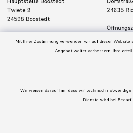
Hauptstelle Boostedt
Dorfstraß
Twiete 9
24635 Ric
24598 Boostedt
Öffnungsze
Öffnungszeiten hier:
Montag, D
Mit Ihrer Zustimmung verwenden wir auf dieser Website s
Montag, Dienstag, Donnerstag,
Freitag:
Angebot weiter verbessern. Ihre erteil
Freitag:
08:00 - 1
08:00 - 12:00 Uhr
sowie zus
sowie zusätzlich am Dienstag:
14:00 - 1
14:00 - 18:00 Uhr
Wir weisen darauf hin, dass wir technisch notwendige 
04328
Dienste wird bei Bedarf
04393 9976-0
04328
04393 9976-50
info@
rickling.d
info@amt-boostedt-
rickling.de