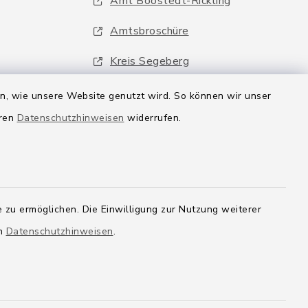
Amt Boostedt-Rickling
Amtsbroschüre
Kreis Segeberg
Wege-Zweckverband
en, wie unsere Website genutzt wird. So können wir unser
eren
Datenschutzhinweisen
widerrufen.
 zu ermöglichen. Die Einwilligung zur Nutzung weiterer
en
Datenschutzhinweisen
.