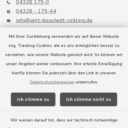
04328 179-0
04328 - 179-44
info@amt-boostedt-rickling.de
Mit Ihrer Zustimmung verwenden wir auf dieser Website
sog. Tracking-Cookies, die es uns ermöglichen besser zu
Quicklinks
verstehen, wie unsere Website genutzt wird. So können wir
Amt Boostedt-Rickling
unser Angebot weiter verbessern. Ihre erteilte Einwilligung
hierfür können Sie jederzeit über den Link in unseren
Amtsbroschüre
Datenschutzhinweisen
widerrufen.
Kreis Segeberg
Ich stimme zu
Ich stimme nicht zu
Wege-Zweckverband
Wir weisen darauf hin, dass wir technisch notwendige