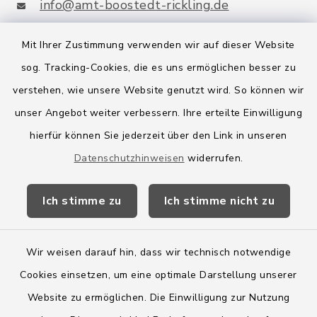
info@amt-boostedt-rickling.de
Mit Ihrer Zustimmung verwenden wir auf dieser Website
sog. Tracking-Cookies, die es uns ermöglichen besser zu
Quicklinks
verstehen, wie unsere Website genutzt wird. So können wir
Amt Boostedt-Rickling
unser Angebot weiter verbessern. Ihre erteilte Einwilligung
hierfür können Sie jederzeit über den Link in unseren
Amtsbroschüre
Datenschutzhinweisen
widerrufen.
Kreis Segeberg
Ich stimme zu
Ich stimme nicht zu
Wege-Zweckverband
Wir weisen darauf hin, dass wir technisch notwendige
Cookies einsetzen, um eine optimale Darstellung unserer
Website zu ermöglichen. Die Einwilligung zur Nutzung
Kontakt