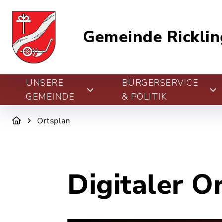
Gemeinde Ricklin
UNSERE
BÜRGERSERVICE
GEMEINDE
& POLITIK
Ortsplan
Digitaler O