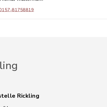
0157-81758819
ling
telle Rickling