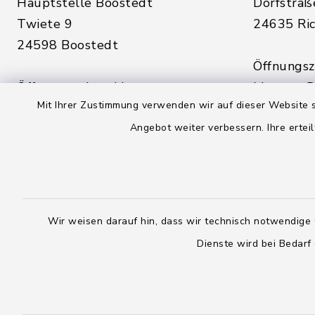
Hauptstelle Boostedt
Dorfstraß
Twiete 9
24635 Ric
24598 Boostedt
Öffnungsze
Öffnungszeiten hier:
Montag, D
Mit Ihrer Zustimmung verwenden wir auf dieser Website s
Montag, Dienstag, Donnerstag,
Freitag:
Freitag:
Angebot weiter verbessern. Ihre erteil
08:00 - 1
08:00 - 12:00 Uhr
sowie zus
sowie zusätzlich am Dienstag:
14:00 - 1
14:00 - 18:00 Uhr
Wir weisen darauf hin, dass wir technisch notwendige 
04328
04393 9976-0
Dienste wird bei Bedarf
04328
04393 9976-50
info@
rickling.d
info@amt-boostedt-
rickling.de