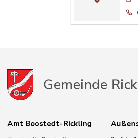
Gemeinde Rick
Amt Boostedt-Rickling
Außens