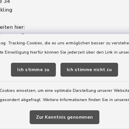
e 34
kling
iten hier:
ienstag, Donnerstag,
og. Tracking-Cookies, die es uns ermöglichen besser zu versteh
te Einwilligung hierfür können Sie jederzeit über den Link in uns
2:00 Uhr
Ich stimme zu
Ich stimme nicht zu
ätzlich am Donnerstag:
8:00 Uhr
Cookies einsetzen, um eine optimale Darstellung unserer Website
 179-0
 gesondert abgefragt. Weitere Informationen finden Sie in unser
 - 179-44
amt-boostedt-
e
Zur Kenntnis genommen