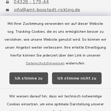
04328 - 179-44
info@amt-boostedt-rickling.de
Mit Ihrer Zustimmung verwenden wir auf dieser Website
sog. Tracking-Cookies, die es uns ermöglichen besser zu
Quicklinks
verstehen, wie unsere Website genutzt wird. So können wir
Amt Boostedt-Rickling
unser Angebot weiter verbessern. Ihre erteilte Einwilligung
hierfür können Sie jederzeit über den Link in unseren
Amtsbroschüre
Datenschutzhinweisen
widerrufen.
Kreis Segeberg
Ich stimme zu
Ich stimme nicht zu
Wege-Zweckverband
Wir weisen darauf hin, dass wir technisch notwendige
Cookies einsetzen, um eine optimale Darstellung unserer