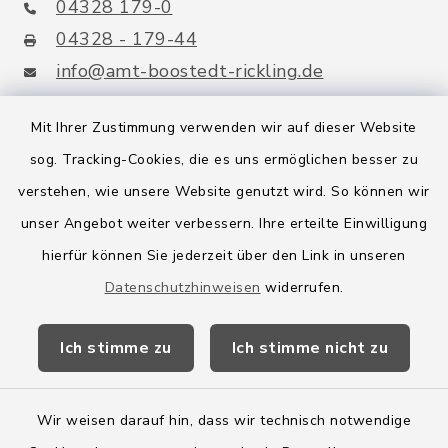
04328 179-0
04328 - 179-44
info@amt-boostedt-rickling.de
Mit Ihrer Zustimmung verwenden wir auf dieser Website
sog. Tracking-Cookies, die es uns ermöglichen besser zu
Quicklinks
verstehen, wie unsere Website genutzt wird. So können wir
Amt Boostedt-Rickling
unser Angebot weiter verbessern. Ihre erteilte Einwilligung
hierfür können Sie jederzeit über den Link in unseren
Amtsbroschüre
Datenschutzhinweisen
widerrufen.
Kreis Segeberg
Ich stimme zu
Ich stimme nicht zu
Wege-Zweckverband
Wir weisen darauf hin, dass wir technisch notwendige