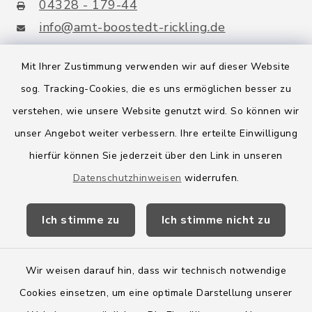
04328 - 179-44
info@amt-boostedt-rickling.de
Mit Ihrer Zustimmung verwenden wir auf dieser Website
sog. Tracking-Cookies, die es uns ermöglichen besser zu
Quicklinks
verstehen, wie unsere Website genutzt wird. So können wir
Amt Boostedt-Rickling
unser Angebot weiter verbessern. Ihre erteilte Einwilligung
hierfür können Sie jederzeit über den Link in unseren
Amtsbroschüre
Datenschutzhinweisen
widerrufen.
Kreis Segeberg
Ich stimme zu
Ich stimme nicht zu
Wege-Zweckverband
Wir weisen darauf hin, dass wir technisch notwendige
Cookies einsetzen, um eine optimale Darstellung unserer