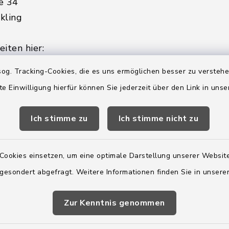
e 34
kling
iten hier:
ienstag, Donnerstag,
og. Tracking-Cookies, die es uns ermöglichen besser zu versteh
te Einwilligung hierfür können Sie jederzeit über den Link in uns
2:00 Uhr
Ich stimme zu
Ich stimme nicht zu
ätzlich am Donnerstag:
8:00 Uhr
Cookies einsetzen, um eine optimale Darstellung unserer Website
 179-0
 gesondert abgefragt. Weitere Informationen finden Sie in unser
 - 179-44
amt-boostedt-
Zur Kenntnis genommen
e