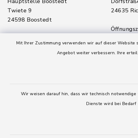
Hauptstelle Boostedt
Dorfstraß
Twiete 9
24635 Ric
24598 Boostedt
Öffnungsze
Öffnungszeiten hier:
Montag, D
Mit Ihrer Zustimmung verwenden wir auf dieser Website s
Montag, Dienstag, Donnerstag,
Freitag:
Angebot weiter verbessern. Ihre erteil
Freitag:
08:00 - 1
08:00 - 12:00 Uhr
sowie zus
sowie zusätzlich am Dienstag:
14:00 - 1
14:00 - 18:00 Uhr
Wir weisen darauf hin, dass wir technisch notwendige 
04328
Dienste wird bei Bedarf
04393 9976-0
04328
04393 9976-50
info@
rickling.d
info@amt-boostedt-
rickling.de