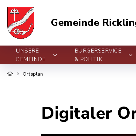
Gemeinde Ricklin
UNSERE
BÜRGERSERVICE
GEMEINDE
& POLITIK
Ortsplan
Digitaler O