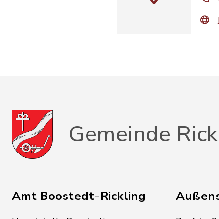
Gemeinde Rick
Amt Boostedt-Rickling
Außens