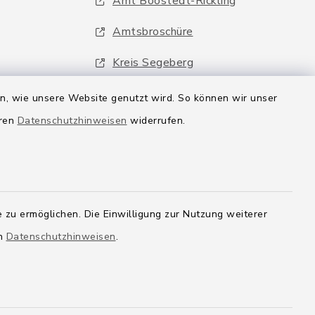
Amt Boostedt-Rickling
Amtsbroschüre
Kreis Segeberg
Wege-Zweckverband
en, wie unsere Website genutzt wird. So können wir unser
eren
Datenschutzhinweisen
widerrufen.
 zu ermöglichen. Die Einwilligung zur Nutzung weiterer
en
Datenschutzhinweisen
.