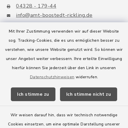
04328 - 179-44
info@amt-boostedt-rickling.de
Mit Ihrer Zustimmung verwenden wir auf dieser Website
sog. Tracking-Cookies, die es uns ermöglichen besser zu
Quicklinks
verstehen, wie unsere Website genutzt wird. So können wir
Amt Boostedt-Rickling
unser Angebot weiter verbessern. Ihre erteilte Einwilligung
hierfür können Sie jederzeit über den Link in unseren
Amtsbroschüre
Datenschutzhinweisen
widerrufen.
Kreis Segeberg
Ich stimme zu
Ich stimme nicht zu
Wege-Zweckverband
Wir weisen darauf hin, dass wir technisch notwendige
Cookies einsetzen, um eine optimale Darstellung unserer