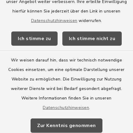
Amt Boostedt-Rickling
unser Angebot weiter verbessern. Ihre erteilte Einwilligung
hierfür können Sie jederzeit über den Link in unseren
Amtsbroschüre
Datenschutzhinweisen
widerrufen.
Kreis Segeberg
Ich stimme zu
Ich stimme nicht zu
Wege-Zweckverband
Wir weisen darauf hin, dass wir technisch notwendige
Cookies einsetzen, um eine optimale Darstellung unserer
Website zu ermöglichen. Die Einwilligung zur Nutzung
Kontakt
weiterer Dienste wird bei Bedarf gesondert abgefragt.
Weitere Informationen finden Sie in unseren
Barrierefreiheit
Datenschutzhinweisen
.
Datenschutz
Zur Kenntnis genommen
Impressum