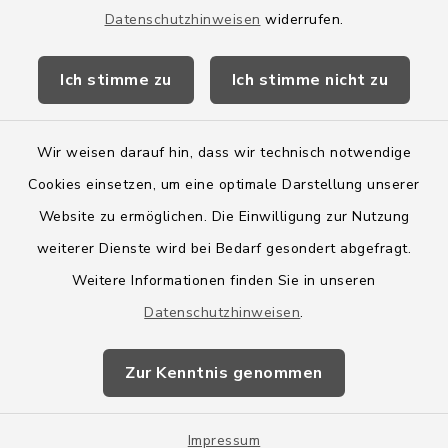
Datenschutzhinweisen
widerrufen.
Kreis Segeberg
Ich stimme zu
Ich stimme nicht zu
Wege-Zweckverband
Wir weisen darauf hin, dass wir technisch notwendige
Cookies einsetzen, um eine optimale Darstellung unserer
Website zu ermöglichen. Die Einwilligung zur Nutzung
Kontakt
weiterer Dienste wird bei Bedarf gesondert abgefragt.
Weitere Informationen finden Sie in unseren
Barrierefreiheit
Datenschutzhinweisen
.
Datenschutz
Zur Kenntnis genommen
Impressum
Sitemap
Impressum