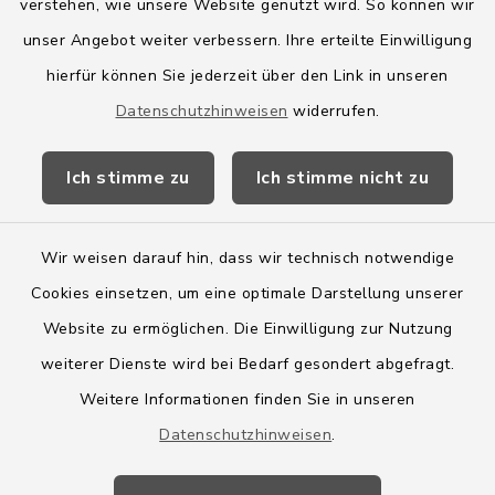
verstehen, wie unsere Website genutzt wird. So können wir
Amt Boostedt-Rickling
unser Angebot weiter verbessern. Ihre erteilte Einwilligung
hierfür können Sie jederzeit über den Link in unseren
Amtsbroschüre
Datenschutzhinweisen
widerrufen.
Kreis Segeberg
Ich stimme zu
Ich stimme nicht zu
Wege-Zweckverband
Wir weisen darauf hin, dass wir technisch notwendige
Cookies einsetzen, um eine optimale Darstellung unserer
Website zu ermöglichen. Die Einwilligung zur Nutzung
Kontakt
weiterer Dienste wird bei Bedarf gesondert abgefragt.
Weitere Informationen finden Sie in unseren
Barrierefreiheit
Datenschutzhinweisen
.
Datenschutz