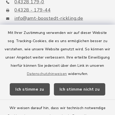
04328 179-0
04328 - 179-44
info@amt-boostedt-rickling.de
Mit Ihrer Zustimmung verwenden wir auf dieser Website
sog. Tracking-Cookies, die es uns ermöglichen besser zu
Quicklinks
verstehen, wie unsere Website genutzt wird. So können wir
Amt Boostedt-Rickling
unser Angebot weiter verbessern. Ihre erteilte Einwilligung
hierfür können Sie jederzeit über den Link in unseren
Amtsbroschüre
Datenschutzhinweisen
widerrufen.
Kreis Segeberg
Ich stimme zu
Ich stimme nicht zu
Wege-Zweckverband
Wir weisen darauf hin, dass wir technisch notwendige