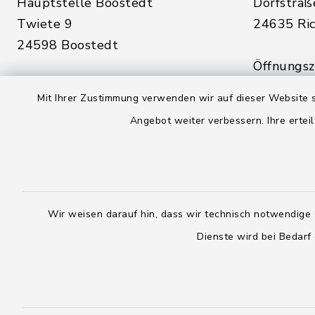
Hauptstelle Boostedt
Dorfstraß
Twiete 9
24635 Ric
24598 Boostedt
Öffnungsze
Öffnungszeiten hier:
Montag, D
Mit Ihrer Zustimmung verwenden wir auf dieser Website s
Montag, Dienstag, Donnerstag,
Freitag:
Angebot weiter verbessern. Ihre erteil
Freitag:
08:00 - 1
08:00 - 12:00 Uhr
sowie zus
sowie zusätzlich am Dienstag:
14:00 - 1
14:00 - 18:00 Uhr
Wir weisen darauf hin, dass wir technisch notwendige 
04328
Dienste wird bei Bedarf
04393 9976-0
04328
04393 9976-50
info@
rickling.d
info@amt-boostedt-
rickling.de