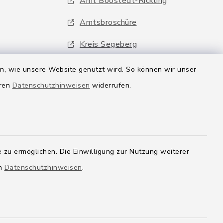
Amt Boostedt-Rickling
Amtsbroschüre
Kreis Segeberg
Wege-Zweckverband
en, wie unsere Website genutzt wird. So können wir unser
eren
Datenschutzhinweisen
widerrufen.
 zu ermöglichen. Die Einwilligung zur Nutzung weiterer
en
Datenschutzhinweisen
.