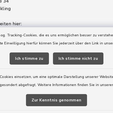
e 34
kling
iten hier:
ienstag, Donnerstag,
og. Tracking-Cookies, die es uns ermöglichen besser zu versteh
te Einwilligung hierfür können Sie jederzeit über den Link in uns
2:00 Uhr
Ich stimme zu
Ich stimme nicht zu
ätzlich am Donnerstag:
8:00 Uhr
Cookies einsetzen, um eine optimale Darstellung unserer Website
 179-0
 gesondert abgefragt. Weitere Informationen finden Sie in unser
 - 179-44
amt-boostedt-
Zur Kenntnis genommen
e