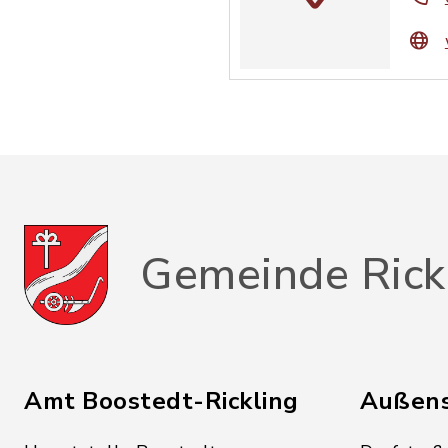
Gemeinde Rick
Amt Boostedt-Rickling
Außens