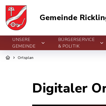
Gemeinde Ricklin
UNSERE
BÜRGERSERVICE
GEMEINDE
& POLITIK
Ortsplan
Digitaler O