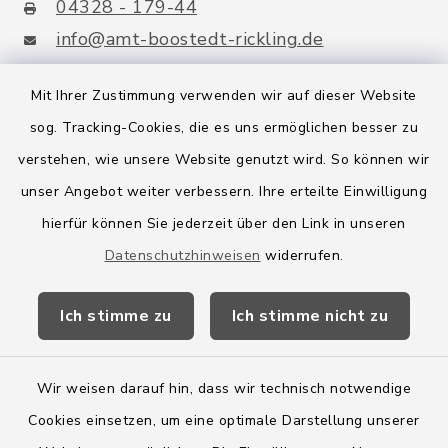
04328 - 179-44
info@amt-boostedt-rickling.de
Mit Ihrer Zustimmung verwenden wir auf dieser Website
sog. Tracking-Cookies, die es uns ermöglichen besser zu
Quicklinks
verstehen, wie unsere Website genutzt wird. So können wir
Amt Boostedt-Rickling
unser Angebot weiter verbessern. Ihre erteilte Einwilligung
hierfür können Sie jederzeit über den Link in unseren
Amtsbroschüre
Datenschutzhinweisen
widerrufen.
Kreis Segeberg
Ich stimme zu
Ich stimme nicht zu
Wege-Zweckverband
Wir weisen darauf hin, dass wir technisch notwendige
Cookies einsetzen, um eine optimale Darstellung unserer