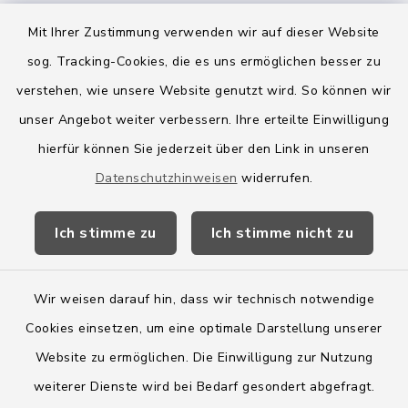
Mit Ihrer Zustimmung verwenden wir auf dieser Website
sog. Tracking-Cookies, die es uns ermöglichen besser zu
Quicklinks
verstehen, wie unsere Website genutzt wird. So können wir
Amt Boostedt-Rickling
unser Angebot weiter verbessern. Ihre erteilte Einwilligung
hierfür können Sie jederzeit über den Link in unseren
Amtsbroschüre
Datenschutzhinweisen
widerrufen.
Kreis Segeberg
Ich stimme zu
Ich stimme nicht zu
Wege-Zweckverband
Wir weisen darauf hin, dass wir technisch notwendige
Cookies einsetzen, um eine optimale Darstellung unserer
Website zu ermöglichen. Die Einwilligung zur Nutzung
Kontakt
weiterer Dienste wird bei Bedarf gesondert abgefragt.