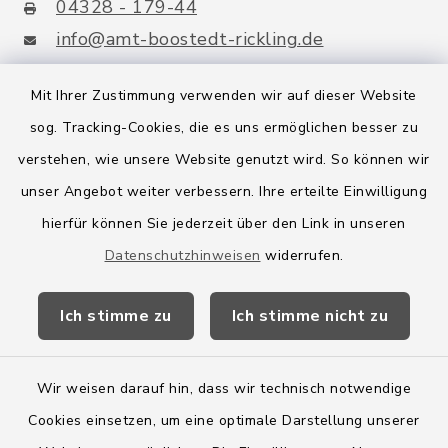
04328 - 179-44
info@amt-boostedt-rickling.de
Mit Ihrer Zustimmung verwenden wir auf dieser Website
sog. Tracking-Cookies, die es uns ermöglichen besser zu
Quicklinks
verstehen, wie unsere Website genutzt wird. So können wir
Amt Boostedt-Rickling
unser Angebot weiter verbessern. Ihre erteilte Einwilligung
hierfür können Sie jederzeit über den Link in unseren
Amtsbroschüre
Datenschutzhinweisen
widerrufen.
Kreis Segeberg
Ich stimme zu
Ich stimme nicht zu
Wege-Zweckverband
Wir weisen darauf hin, dass wir technisch notwendige
Cookies einsetzen, um eine optimale Darstellung unserer