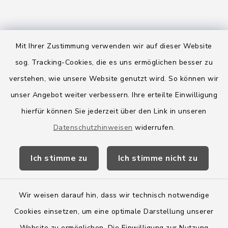
Quicklinks
Mit Ihrer Zustimmung verwenden wir auf dieser Website
sog. Tracking-Cookies, die es uns ermöglichen besser zu
Amt Boostedt-Rickling
verstehen, wie unsere Website genutzt wird. So können wir
Amtsbroschüre
unser Angebot weiter verbessern. Ihre erteilte Einwilligung
Kreis Segeberg
hierfür können Sie jederzeit über den Link in unseren
Datenschutzhinweisen
widerrufen.
Wege-Zweckverband
Ich stimme zu
Ich stimme nicht zu
Wir weisen darauf hin, dass wir technisch notwendige
Kontakt
Cookies einsetzen, um eine optimale Darstellung unserer
Website zu ermöglichen. Die Einwilligung zur Nutzung