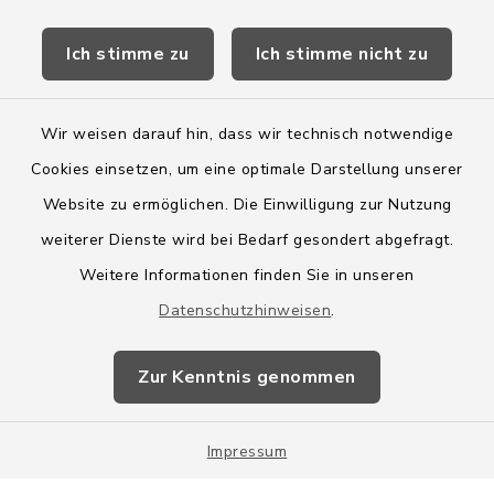
Kreis Segeberg
Ich stimme zu
Ich stimme nicht zu
Wege-Zweckverband
Wir weisen darauf hin, dass wir technisch notwendige
Cookies einsetzen, um eine optimale Darstellung unserer
Website zu ermöglichen. Die Einwilligung zur Nutzung
Kontakt
weiterer Dienste wird bei Bedarf gesondert abgefragt.
Weitere Informationen finden Sie in unseren
Barrierefreiheit
Datenschutzhinweisen
.
Datenschutz
Zur Kenntnis genommen
Impressum
Impressum
Sitemap