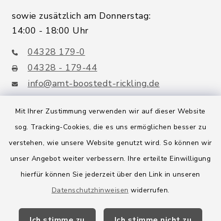
sowie zusätzlich am Donnerstag:
14:00 - 18:00 Uhr
04328 179-0
04328 - 179-44
info@amt-boostedt-rickling.de
Mit Ihrer Zustimmung verwenden wir auf dieser Website
sog. Tracking-Cookies, die es uns ermöglichen besser zu
Quicklinks
verstehen, wie unsere Website genutzt wird. So können wir
Amt Boostedt-Rickling
unser Angebot weiter verbessern. Ihre erteilte Einwilligung
hierfür können Sie jederzeit über den Link in unseren
Amtsbroschüre
Datenschutzhinweisen
widerrufen.
Kreis Segeberg
Ich stimme zu
Ich stimme nicht zu