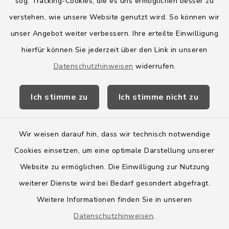
sog. Tracking-Cookies, die es uns ermöglichen besser zu
Quicklinks
verstehen, wie unsere Website genutzt wird. So können wir
Amt Boostedt-Rickling
unser Angebot weiter verbessern. Ihre erteilte Einwilligung
hierfür können Sie jederzeit über den Link in unseren
Amtsbroschüre
Datenschutzhinweisen
widerrufen.
Kreis Segeberg
Ich stimme zu
Ich stimme nicht zu
Wege-Zweckverband
Wir weisen darauf hin, dass wir technisch notwendige
Cookies einsetzen, um eine optimale Darstellung unserer
Website zu ermöglichen. Die Einwilligung zur Nutzung
Kontakt
weiterer Dienste wird bei Bedarf gesondert abgefragt.
Weitere Informationen finden Sie in unseren
Barrierefreiheit
Datenschutzhinweisen
.