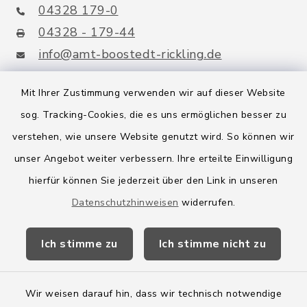
04328 179-0
04328 - 179-44
info@amt-boostedt-rickling.de
Mit Ihrer Zustimmung verwenden wir auf dieser Website
sog. Tracking-Cookies, die es uns ermöglichen besser zu
Quicklinks
verstehen, wie unsere Website genutzt wird. So können wir
Amt Boostedt-Rickling
unser Angebot weiter verbessern. Ihre erteilte Einwilligung
hierfür können Sie jederzeit über den Link in unseren
Amtsbroschüre
Datenschutzhinweisen
widerrufen.
Kreis Segeberg
Ich stimme zu
Ich stimme nicht zu
Wege-Zweckverband
Wir weisen darauf hin, dass wir technisch notwendige