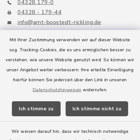
04328 179-0
04328 - 179-44
info@amt-boostedt-rickling.de
Mit Ihrer Zustimmung verwenden wir auf dieser Website
sog. Tracking-Cookies, die es uns ermöglichen besser zu
Quicklinks
verstehen, wie unsere Website genutzt wird. So können wir
Amt Boostedt-Rickling
unser Angebot weiter verbessern. Ihre erteilte Einwilligung
hierfür können Sie jederzeit über den Link in unseren
Amtsbroschüre
Datenschutzhinweisen
widerrufen.
Kreis Segeberg
Ich stimme zu
Ich stimme nicht zu
Wege-Zweckverband
Wir weisen darauf hin, dass wir technisch notwendige