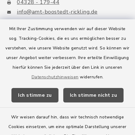
04328 - 179-44
info@amt-boostedt-rickling.de
Mit Ihrer Zustimmung verwenden wir auf dieser Website
sog. Tracking-Cookies, die es uns ermöglichen besser zu
Quicklinks
verstehen, wie unsere Website genutzt wird. So können wir
Amt Boostedt-Rickling
unser Angebot weiter verbessern. Ihre erteilte Einwilligung
hierfür können Sie jederzeit über den Link in unseren
Amtsbroschüre
Datenschutzhinweisen
widerrufen.
Kreis Segeberg
Ich stimme zu
Ich stimme nicht zu
Wege-Zweckverband
Wir weisen darauf hin, dass wir technisch notwendige
Cookies einsetzen, um eine optimale Darstellung unserer