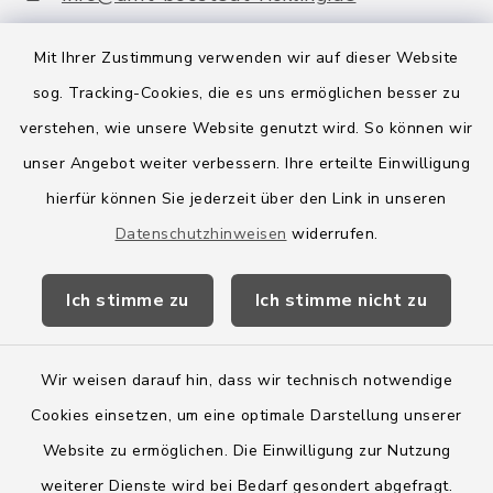
Mit Ihrer Zustimmung verwenden wir auf dieser Website
sog. Tracking-Cookies, die es uns ermöglichen besser zu
Quicklinks
verstehen, wie unsere Website genutzt wird. So können wir
Amt Boostedt-Rickling
unser Angebot weiter verbessern. Ihre erteilte Einwilligung
hierfür können Sie jederzeit über den Link in unseren
Amtsbroschüre
Datenschutzhinweisen
widerrufen.
Kreis Segeberg
Ich stimme zu
Ich stimme nicht zu
Wege-Zweckverband
Wir weisen darauf hin, dass wir technisch notwendige
Cookies einsetzen, um eine optimale Darstellung unserer
Website zu ermöglichen. Die Einwilligung zur Nutzung
Kontakt
weiterer Dienste wird bei Bedarf gesondert abgefragt.