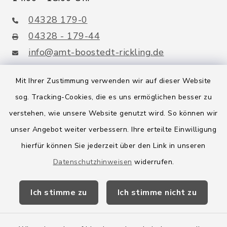
04328 179-0
04328 - 179-44
info@amt-boostedt-rickling.de
Mit Ihrer Zustimmung verwenden wir auf dieser Website
sog. Tracking-Cookies, die es uns ermöglichen besser zu
Quicklinks
verstehen, wie unsere Website genutzt wird. So können wir
Amt Boostedt-Rickling
unser Angebot weiter verbessern. Ihre erteilte Einwilligung
hierfür können Sie jederzeit über den Link in unseren
Amtsbroschüre
Datenschutzhinweisen
widerrufen.
Kreis Segeberg
Ich stimme zu
Ich stimme nicht zu
Wege-Zweckverband