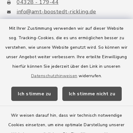
04328 - 179-44
info@amt-boostedt-rickling.de
Mit Ihrer Zustimmung verwenden wir auf dieser Website
sog. Tracking-Cookies, die es uns ermöglichen besser zu
Quicklinks
verstehen, wie unsere Website genutzt wird. So können wir
Amt Boostedt-Rickling
unser Angebot weiter verbessern. Ihre erteilte Einwilligung
hierfür können Sie jederzeit über den Link in unseren
Amtsbroschüre
Datenschutzhinweisen
widerrufen.
Kreis Segeberg
Ich stimme zu
Ich stimme nicht zu
Wege-Zweckverband
Wir weisen darauf hin, dass wir technisch notwendige
Cookies einsetzen, um eine optimale Darstellung unserer