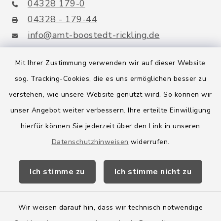
04328 179-0
04328 - 179-44
info@amt-boostedt-rickling.de
Mit Ihrer Zustimmung verwenden wir auf dieser Website
sog. Tracking-Cookies, die es uns ermöglichen besser zu
Quicklinks
verstehen, wie unsere Website genutzt wird. So können wir
Amt Boostedt-Rickling
unser Angebot weiter verbessern. Ihre erteilte Einwilligung
hierfür können Sie jederzeit über den Link in unseren
Amtsbroschüre
Datenschutzhinweisen
widerrufen.
Kreis Segeberg
Ich stimme zu
Ich stimme nicht zu
Wege-Zweckverband
Wir weisen darauf hin, dass wir technisch notwendige