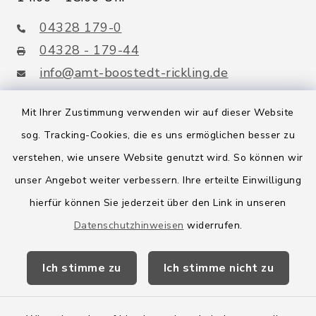
04328 179-0
04328 - 179-44
info@amt-boostedt-rickling.de
Mit Ihrer Zustimmung verwenden wir auf dieser Website
sog. Tracking-Cookies, die es uns ermöglichen besser zu
Quicklinks
verstehen, wie unsere Website genutzt wird. So können wir
Amt Boostedt-Rickling
unser Angebot weiter verbessern. Ihre erteilte Einwilligung
hierfür können Sie jederzeit über den Link in unseren
Amtsbroschüre
Datenschutzhinweisen
widerrufen.
Kreis Segeberg
Ich stimme zu
Ich stimme nicht zu
Wege-Zweckverband