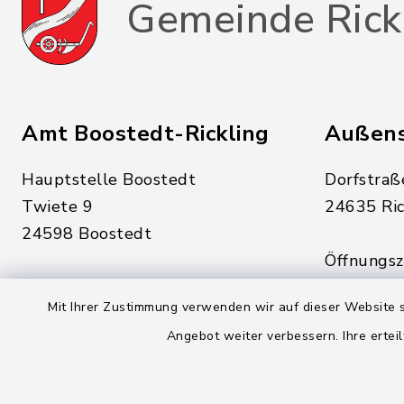
Gemeinde Rick
Amt Boostedt-Rickling
Außens
Hauptstelle Boostedt
Dorfstraß
Twiete 9
24635 Ric
24598 Boostedt
Öffnungsze
Öffnungszeiten hier:
Montag, D
Mit Ihrer Zustimmung verwenden wir auf dieser Website s
Montag, Dienstag, Donnerstag,
Freitag:
Angebot weiter verbessern. Ihre erteil
Freitag:
08:00 - 1
08:00 - 12:00 Uhr
sowie zus