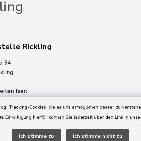
ling
telle Rickling
e 34
kling
iten hier:
ienstag, Donnerstag,
og. Tracking-Cookies, die es uns ermöglichen besser zu versteh
te Einwilligung hierfür können Sie jederzeit über den Link in uns
2:00 Uhr
Ich stimme zu
Ich stimme nicht zu
ätzlich am Donnerstag: