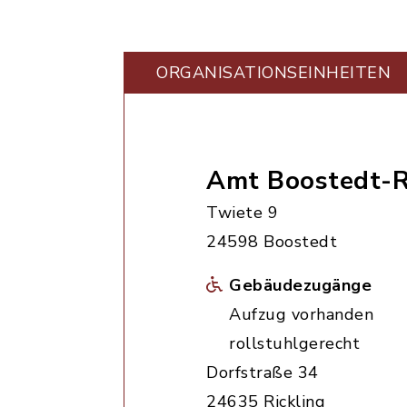
ORGANISATIONS­EINHEITEN
Amt Boostedt-R
Twiete 9
24598 Boostedt
Gebäudezugänge
Aufzug vorhanden
rollstuhlgerecht
Dorfstraße 34
24635 Rickling