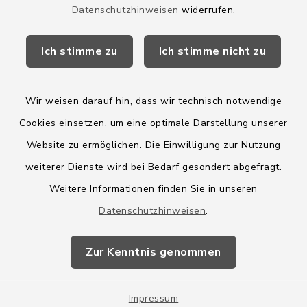
Datenschutzhinweisen
widerrufen.
Kreis Segeberg
Ich stimme zu
Ich stimme nicht zu
Wege-Zweckverband
Wir weisen darauf hin, dass wir technisch notwendige
Cookies einsetzen, um eine optimale Darstellung unserer
Website zu ermöglichen. Die Einwilligung zur Nutzung
Kontakt
weiterer Dienste wird bei Bedarf gesondert abgefragt.
Weitere Informationen finden Sie in unseren
Barrierefreiheit
Datenschutzhinweisen
.
Datenschutz
Zur Kenntnis genommen
Impressum
Impressum
Sitemap