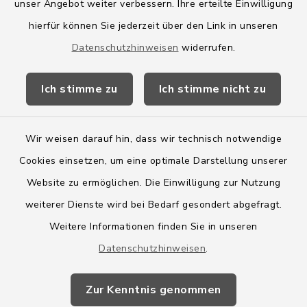
Amt Boostedt-Rickling
unser Angebot weiter verbessern. Ihre erteilte Einwilligung
hierfür können Sie jederzeit über den Link in unseren
Amtsbroschüre
Datenschutzhinweisen
widerrufen.
Kreis Segeberg
Ich stimme zu
Ich stimme nicht zu
Wege-Zweckverband
Wir weisen darauf hin, dass wir technisch notwendige
Cookies einsetzen, um eine optimale Darstellung unserer
Website zu ermöglichen. Die Einwilligung zur Nutzung
Kontakt
weiterer Dienste wird bei Bedarf gesondert abgefragt.
Weitere Informationen finden Sie in unseren
Barrierefreiheit
Datenschutzhinweisen
.
Datenschutz
Zur Kenntnis genommen
Impressum