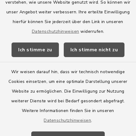
verstehen, wie unsere Website genutzt wird. So können wir
Amt Boostedt-Rickling
unser Angebot weiter verbessern. Ihre erteilte Einwilligung
hierfür können Sie jederzeit über den Link in unseren
Amtsbroschüre
Datenschutzhinweisen
widerrufen.
Kreis Segeberg
Ich stimme zu
Ich stimme nicht zu
Wege-Zweckverband
Wir weisen darauf hin, dass wir technisch notwendige
Cookies einsetzen, um eine optimale Darstellung unserer
Website zu ermöglichen. Die Einwilligung zur Nutzung
Kontakt
weiterer Dienste wird bei Bedarf gesondert abgefragt.
Weitere Informationen finden Sie in unseren
Barrierefreiheit
Datenschutzhinweisen
.
Datenschutz