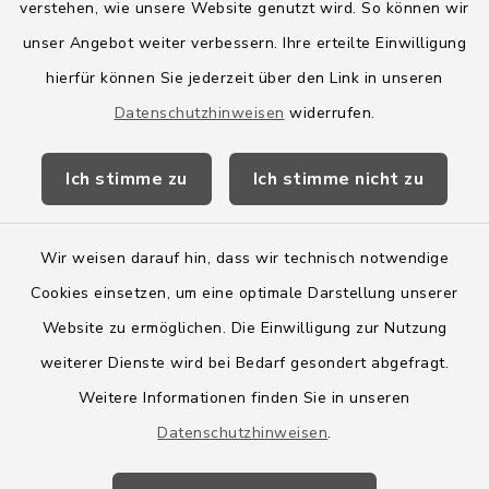
verstehen, wie unsere Website genutzt wird. So können wir
Amt Boostedt-Rickling
unser Angebot weiter verbessern. Ihre erteilte Einwilligung
hierfür können Sie jederzeit über den Link in unseren
Amtsbroschüre
Datenschutzhinweisen
widerrufen.
Kreis Segeberg
Ich stimme zu
Ich stimme nicht zu
Wege-Zweckverband
Wir weisen darauf hin, dass wir technisch notwendige
Cookies einsetzen, um eine optimale Darstellung unserer
Website zu ermöglichen. Die Einwilligung zur Nutzung
Kontakt
weiterer Dienste wird bei Bedarf gesondert abgefragt.
Weitere Informationen finden Sie in unseren
Barrierefreiheit
Datenschutzhinweisen
.
Datenschutz