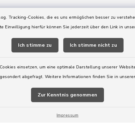
2:00 Uhr
og. Tracking-Cookies, die es uns ermöglichen besser zu versteh
te Einwilligung hierfür können Sie jederzeit über den Link in uns
ätzlich am Donnerstag:
8:00 Uhr
Ich stimme zu
Ich stimme nicht zu
 179-0
 - 179-44
Cookies einsetzen, um eine optimale Darstellung unserer Website
amt-boostedt-
 gesondert abgefragt. Weitere Informationen finden Sie in unser
e
Zur Kenntnis genommen
Impressum