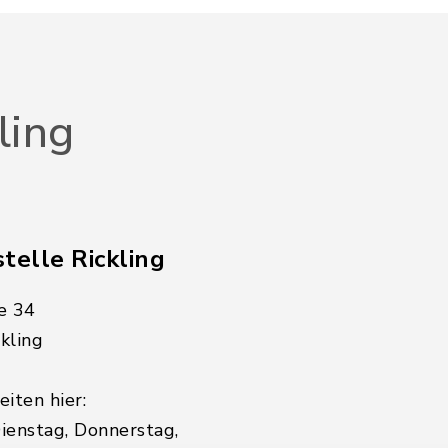
ling
telle Rickling
e 34
kling
iten hier:
ienstag, Donnerstag,