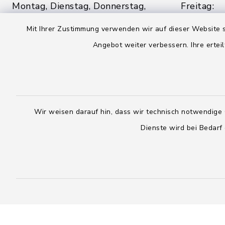
Montag, Dienstag, Donnerstag,
Freitag:
Freitag:
08:00 - 1
Mit Ihrer Zustimmung verwenden wir auf dieser Website s
08:00 - 12:00 Uhr
Angebot weiter verbessern. Ihre erteil
sowie zus
sowie zusätzlich am Dienstag:
14:00 - 1
14:00 - 18:00 Uhr
04328
04393 9976-0
04328
Wir weisen darauf hin, dass wir technisch notwendige 
04393 9976-50
info@
Dienste wird bei Bedarf
rickling.d
info@amt-boostedt-
rickling.de