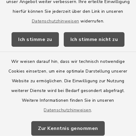
Amt Boostedt-Rickling
unser Angebot weiter verbessern. Ihre erteilte Einwilligung
hierfür können Sie jederzeit über den Link in unseren
Amtsbroschüre
Datenschutzhinweisen
widerrufen.
Kreis Segeberg
Ich stimme zu
Ich stimme nicht zu
Wege-Zweckverband
Wir weisen darauf hin, dass wir technisch notwendige
Cookies einsetzen, um eine optimale Darstellung unserer
Website zu ermöglichen. Die Einwilligung zur Nutzung
Kontakt
weiterer Dienste wird bei Bedarf gesondert abgefragt.
Weitere Informationen finden Sie in unseren
Barrierefreiheit
Datenschutzhinweisen
.
Datenschutz
Zur Kenntnis genommen
Impressum