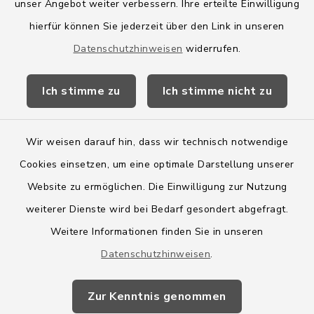
Amt Boostedt-Rickling
unser Angebot weiter verbessern. Ihre erteilte Einwilligung
hierfür können Sie jederzeit über den Link in unseren
Amtsbroschüre
Datenschutzhinweisen
widerrufen.
Kreis Segeberg
Ich stimme zu
Ich stimme nicht zu
Wege-Zweckverband
Wir weisen darauf hin, dass wir technisch notwendige
Cookies einsetzen, um eine optimale Darstellung unserer
Website zu ermöglichen. Die Einwilligung zur Nutzung
Kontakt
weiterer Dienste wird bei Bedarf gesondert abgefragt.
Weitere Informationen finden Sie in unseren
Barrierefreiheit
Datenschutzhinweisen
.
Datenschutz
Zur Kenntnis genommen
Impressum