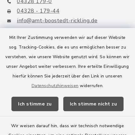
04328 179-0
04328 - 179-44
info@amt-boostedt-rickling.de
Mit Ihrer Zustimmung verwenden wir auf dieser Website
sog. Tracking-Cookies, die es uns ermöglichen besser zu
Quicklinks
verstehen, wie unsere Website genutzt wird. So können wir
Amt Boostedt-Rickling
unser Angebot weiter verbessern. Ihre erteilte Einwilligung
hierfür können Sie jederzeit über den Link in unseren
Amtsbroschüre
Datenschutzhinweisen
widerrufen.
Kreis Segeberg
Ich stimme zu
Ich stimme nicht zu
Wege-Zweckverband
Wir weisen darauf hin, dass wir technisch notwendige