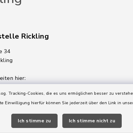
telle Rickling
e 34
kling
iten hier:
ienstag, Donnerstag,
og. Tracking-Cookies, die es uns ermöglichen besser zu versteh
te Einwilligung hierfür können Sie jederzeit über den Link in uns
2:00 Uhr
Ich stimme zu
Ich stimme nicht zu
ätzlich am Donnerstag:
8:00 Uhr