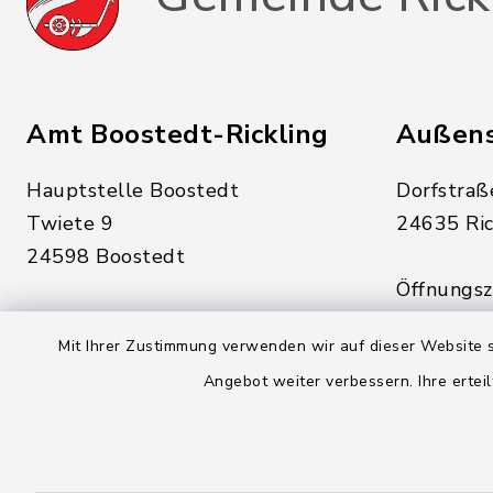
Amt Boostedt-Rickling
Außens
Hauptstelle Boostedt
Dorfstraß
Twiete 9
24635 Ric
24598 Boostedt
Öffnungsze
Öffnungszeiten hier:
Montag, D
Mit Ihrer Zustimmung verwenden wir auf dieser Website s
Montag, Dienstag, Donnerstag,
Freitag:
Angebot weiter verbessern. Ihre erteil
Freitag:
08:00 - 1
08:00 - 12:00 Uhr
sowie zus
sowie zusätzlich am Dienstag:
14:00 - 1