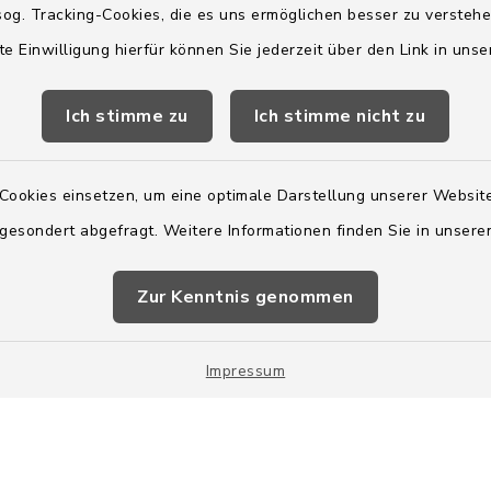
og. Tracking-Cookies, die es uns ermöglichen besser zu versteh
te Einwilligung hierfür können Sie jederzeit über den Link in uns
2:00 Uhr
Ich stimme zu
Ich stimme nicht zu
ätzlich am Donnerstag:
8:00 Uhr
Cookies einsetzen, um eine optimale Darstellung unserer Website
 179-0
 gesondert abgefragt. Weitere Informationen finden Sie in unser
 - 179-44
amt-boostedt-
Zur Kenntnis genommen
e
Impressum