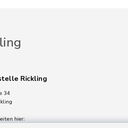
ling
telle Rickling
e 34
kling
iten hier:
ienstag, Donnerstag,