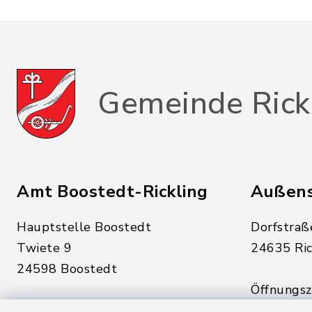
Gemeinde Rick
Amt Boostedt-Rickling
Außens
Hauptstelle Boostedt
Dorfstraß
Twiete 9
24635 Ric
24598 Boostedt
Öffnungsze
Öffnungszeiten hier:
Montag, D