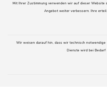
Mit Ihrer Zustimmung verwenden wir auf dieser Website s
Montag, Dienstag, Donnerstag,
Freitag:
Angebot weiter verbessern. Ihre erteil
Freitag:
08:00 - 1
08:00 - 12:00 Uhr
sowie zus
sowie zusätzlich am Dienstag:
14:00 - 1
14:00 - 18:00 Uhr
Wir weisen darauf hin, dass wir technisch notwendige 
04328
Dienste wird bei Bedarf
04393 9976-0
04328
04393 9976-50
info@
rickling.d
info@amt-boostedt-
rickling.de