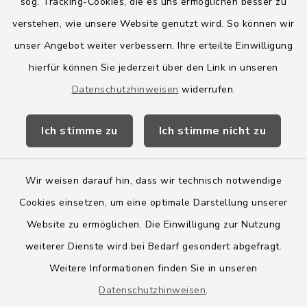
sog. Tracking-Cookies, die es uns ermöglichen besser zu
Quicklinks
verstehen, wie unsere Website genutzt wird. So können wir
Amt Boostedt-Rickling
unser Angebot weiter verbessern. Ihre erteilte Einwilligung
hierfür können Sie jederzeit über den Link in unseren
Amtsbroschüre
Datenschutzhinweisen
widerrufen.
Kreis Segeberg
Ich stimme zu
Ich stimme nicht zu
Wege-Zweckverband
Wir weisen darauf hin, dass wir technisch notwendige
Cookies einsetzen, um eine optimale Darstellung unserer
Website zu ermöglichen. Die Einwilligung zur Nutzung
Kontakt
weiterer Dienste wird bei Bedarf gesondert abgefragt.
Weitere Informationen finden Sie in unseren
Barrierefreiheit
Datenschutzhinweisen
.