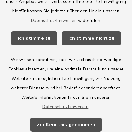
Amt Boostedt-Rickling
unser Angebot weiter verbessern. Ihre erteilte Einwilligung
hierfür können Sie jederzeit über den Link in unseren
Amtsbroschüre
Datenschutzhinweisen
widerrufen.
Kreis Segeberg
Ich stimme zu
Ich stimme nicht zu
Wege-Zweckverband
Wir weisen darauf hin, dass wir technisch notwendige
Cookies einsetzen, um eine optimale Darstellung unserer
Website zu ermöglichen. Die Einwilligung zur Nutzung
Kontakt
weiterer Dienste wird bei Bedarf gesondert abgefragt.
Weitere Informationen finden Sie in unseren
Barrierefreiheit
Datenschutzhinweisen
.
Datenschutz
Zur Kenntnis genommen
Impressum