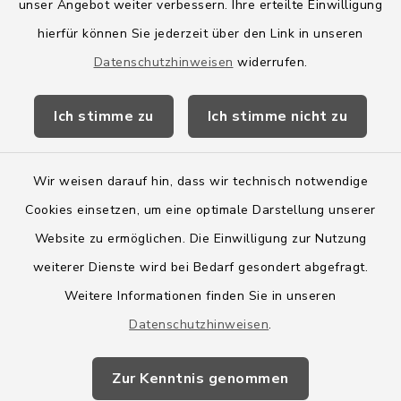
Amt Boostedt-Rickling
unser Angebot weiter verbessern. Ihre erteilte Einwilligung
hierfür können Sie jederzeit über den Link in unseren
Amtsbroschüre
Datenschutzhinweisen
widerrufen.
Kreis Segeberg
Ich stimme zu
Ich stimme nicht zu
Wege-Zweckverband
Wir weisen darauf hin, dass wir technisch notwendige
Cookies einsetzen, um eine optimale Darstellung unserer
Website zu ermöglichen. Die Einwilligung zur Nutzung
Kontakt
weiterer Dienste wird bei Bedarf gesondert abgefragt.
Weitere Informationen finden Sie in unseren
Barrierefreiheit
Datenschutzhinweisen
.
Datenschutz
Zur Kenntnis genommen
Impressum