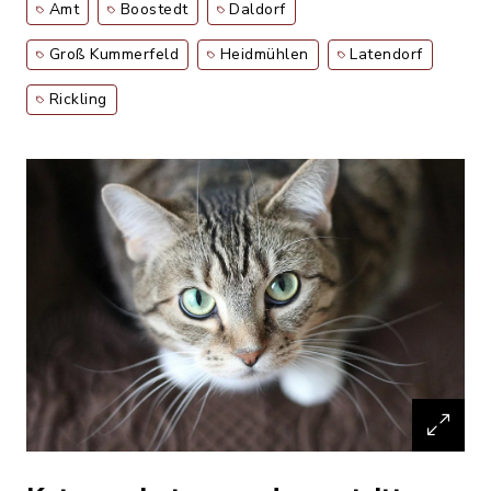
Amt
Boostedt
Daldorf
Groß Kummerfeld
Heidmühlen
Latendorf
Rickling