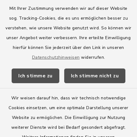
Mit Ihrer Zustimmung verwenden wir auf dieser Website
sog. Tracking-Cookies, die es uns ermöglichen besser zu
Quicklinks
verstehen, wie unsere Website genutzt wird. So können wir
Amt Boostedt-Rickling
unser Angebot weiter verbessern. Ihre erteilte Einwilligung
hierfür können Sie jederzeit über den Link in unseren
Amtsbroschüre
Datenschutzhinweisen
widerrufen.
Kreis Segeberg
Ich stimme zu
Ich stimme nicht zu
Wege-Zweckverband
Wir weisen darauf hin, dass wir technisch notwendige
Cookies einsetzen, um eine optimale Darstellung unserer
Website zu ermöglichen. Die Einwilligung zur Nutzung
Kontakt
weiterer Dienste wird bei Bedarf gesondert abgefragt.