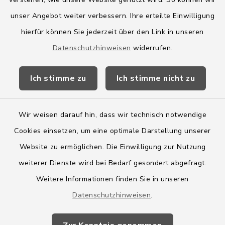
Amt Boostedt-Rickling
unser Angebot weiter verbessern. Ihre erteilte Einwilligung
hierfür können Sie jederzeit über den Link in unseren
Amtsbroschüre
Datenschutzhinweisen
widerrufen.
Kreis Segeberg
Ich stimme zu
Ich stimme nicht zu
Wege-Zweckverband
Wir weisen darauf hin, dass wir technisch notwendige
Cookies einsetzen, um eine optimale Darstellung unserer
Website zu ermöglichen. Die Einwilligung zur Nutzung
Kontakt
weiterer Dienste wird bei Bedarf gesondert abgefragt.
Weitere Informationen finden Sie in unseren
Barrierefreiheit
Datenschutzhinweisen
.
Datenschutz