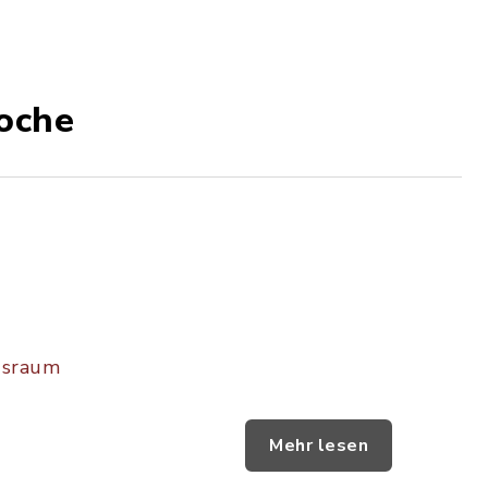
oche
ngsraum
Mehr lesen