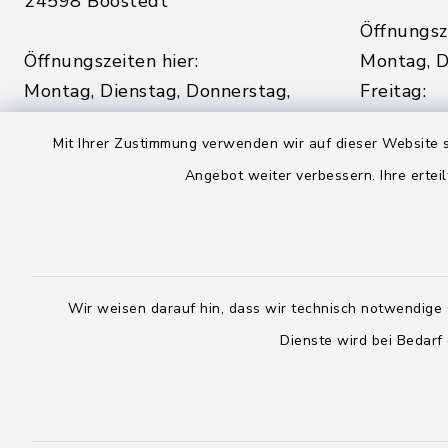
24598 Boostedt
Öffnungsze
Öffnungszeiten hier:
Montag, D
Montag, Dienstag, Donnerstag,
Freitag:
Freitag:
08:00 - 1
Mit Ihrer Zustimmung verwenden wir auf dieser Website s
08:00 - 12:00 Uhr
Angebot weiter verbessern. Ihre erteil
sowie zus
sowie zusätzlich am Dienstag:
14:00 - 1
14:00 - 18:00 Uhr
04328
04393 9976-0
04328
Wir weisen darauf hin, dass wir technisch notwendige 
04393 9976-50
info@
rickling.d
Dienste wird bei Bedarf
info@amt-boostedt-
rickling.de