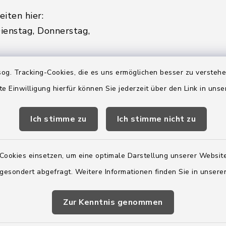
iten hier:
ienstag, Donnerstag,
2:00 Uhr
og. Tracking-Cookies, die es uns ermöglichen besser zu versteh
te Einwilligung hierfür können Sie jederzeit über den Link in uns
ätzlich am Donnerstag:
8:00 Uhr
Ich stimme zu
Ich stimme nicht zu
 179-0
 - 179-44
Cookies einsetzen, um eine optimale Darstellung unserer Website
amt-boostedt-
e
 gesondert abgefragt. Weitere Informationen finden Sie in unser
Zur Kenntnis genommen