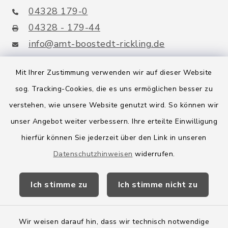
04328 179-0
04328 - 179-44
info@amt-boostedt-rickling.de
Mit Ihrer Zustimmung verwenden wir auf dieser Website
sog. Tracking-Cookies, die es uns ermöglichen besser zu
Quicklinks
verstehen, wie unsere Website genutzt wird. So können wir
Amt Boostedt-Rickling
unser Angebot weiter verbessern. Ihre erteilte Einwilligung
hierfür können Sie jederzeit über den Link in unseren
Amtsbroschüre
Datenschutzhinweisen
widerrufen.
Kreis Segeberg
Ich stimme zu
Ich stimme nicht zu
Wege-Zweckverband
Wir weisen darauf hin, dass wir technisch notwendige