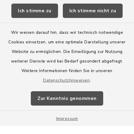
Ich stimme zu
Ich stimme nicht zu
Wege-Zweckverband
Wir weisen darauf hin, dass wir technisch notwendige
Cookies einsetzen, um eine optimale Darstellung unserer
Website zu ermöglichen. Die Einwilligung zur Nutzung
Kontakt
weiterer Dienste wird bei Bedarf gesondert abgefragt.
Weitere Informationen finden Sie in unseren
Barrierefreiheit
Datenschutzhinweisen
.
Datenschutz
Zur Kenntnis genommen
Impressum
Impressum
Sitemap